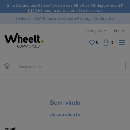
2.ª a Sábado das 09h às 13h30 e das 14h30 às 19h
. Ligue-nos:
211
111 111
(chamada para a rede fixa nacional)
Envios em 24/48 horas úteis para Portugal Continental
0
0
Bem-vindo
Já sou cliente
Email