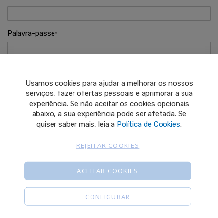
Palavra-passe
Esqueceu-se da sua palavra-passe?
Usamos cookies para ajudar a melhorar os nossos
INICIAR SESSÃO
serviços, fazer ofertas pessoais e aprimorar a sua
experiência. Se não aceitar os cookies opcionais
abaixo, a sua experiência pode ser afetada. Se
Novo Cliente
quiser saber mais, leia a
Política de Cookies
.
REJEITAR COOKIES
Criar uma conta oferece muitas vantagens:
• finalizar a compra mais rápido
• acompanhar o histórico da encomenda
ACEITAR COOKIES
• seguir encomendas e muito mais!
CONFIGURAR
CRIAR CONTA