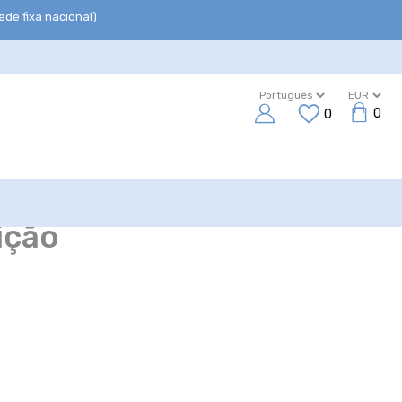
de fixa nacional)
0
0
r
ição