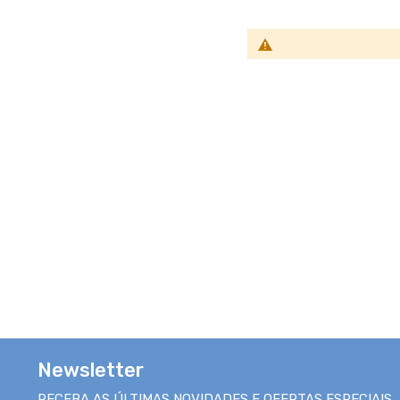
favoritos
favoritos
Newsletter
RECEBA AS ÚLTIMAS NOVIDADES E OFERTAS ESPECIAIS.