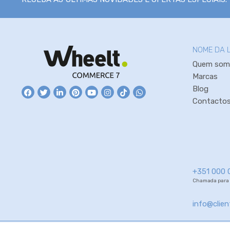
NOME DA 
Quem som
Marcas
Blog
Contacto
+351 000 
Chamada para r
info@clie