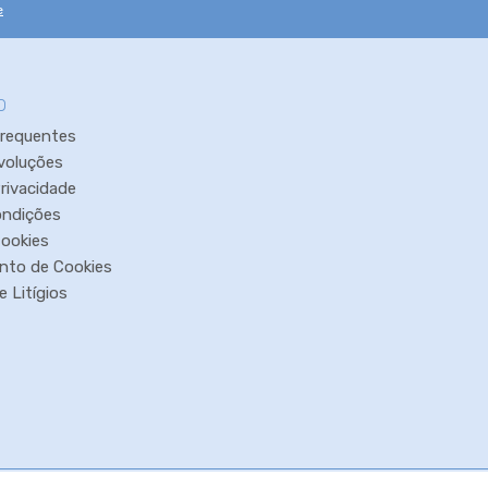
e
O
Frequentes
voluções
Privacidade
ondições
Cookies
nto de Cookies
 Litígios