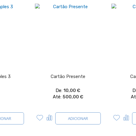
les 3
Cartão Presente
Ca
De
10,00 €
D
Até
500,00 €
At
Adicionar
Comparar
Adicion
Co
CIONAR
ADICIONAR
a
a