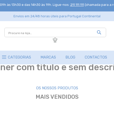
 09h às 13h30 e das 14h30 às 19h
. Ligue-nos:
211 111 111
(chamada para a re
Envios em 24/48 horas úteis para Portugal Continental
Pesquisa
Pesquisar
CATEGORIAS
MARCAS
BLOG
CONTACTOS
ner com título e sem descr
OS NOSSOS PRODUTOS
MAIS VENDIDOS