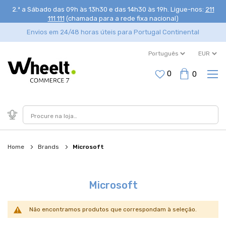
2.ª a Sábado das 09h às 13h30 e das 14h30 às 19h
. Ligue-nos:
211
111 111
(chamada para a rede fixa nacional)
Envios em 24/48 horas úteis para Portugal Continental
0
0
Home
Brands
Microsoft
Microsoft
Não encontramos produtos que correspondam à seleção.