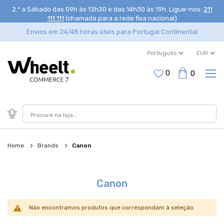
2.ª a Sábado das 09h às 13h30 e das 14h30 às 19h
. Ligue-nos:
211
111 111
(chamada para a rede fixa nacional)
Envios em 24/48 horas úteis para Portugal Continental
0
0
Home
Brands
Canon
Canon
Não encontramos produtos que correspondam à seleção.